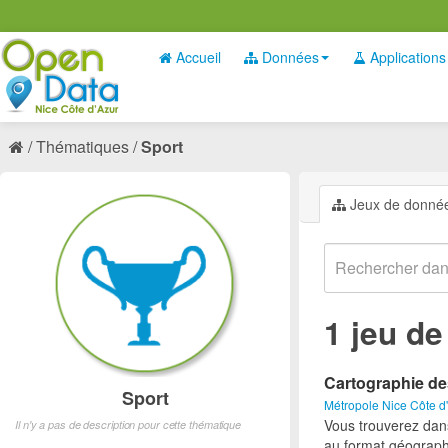
Accueil
Données
Applications
Thématiques
Sport
Jeux de donné
1 jeu d
Cartographie de
Sport
Métropole Nice Côte d
Vous trouverez dan
Il n'y a pas de description pour cette thématique
au format géograph