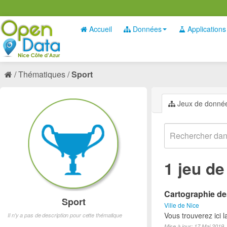
Accueil
Données
Applications
Thématiques
Sport
Jeux de donné
1 jeu d
Cartographie des
Sport
Ville de Nice
Vous trouverez ici l
Il n'y a pas de description pour cette thématique
Mise à jour: 17 Mai 2019