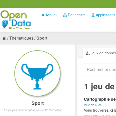
Accueil
Données
Applications
Thématiques
Sport
Jeux de donné
1 jeu d
Cartographie des
Sport
Ville de Nice
Vous trouverez ici l
Il n'y a pas de description pour cette thématique
Mise à jour: 17 Mai 2019