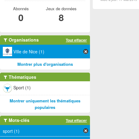
Abonnés
Jeux de données
0
8
Organisations
Tout effacer
Ville de Nice (1)
Montrer plus d'organisations
Thématiques
Sport (1)
Montrer uniquement les thématiques
populaires
Mots-clés
Tout effacer
sport (1)