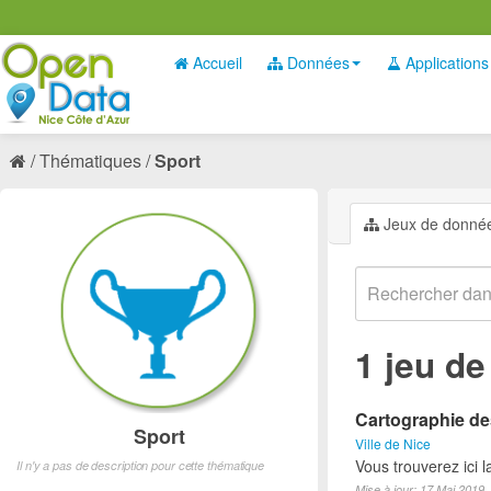
Accueil
Données
Applications
Thématiques
Sport
Jeux de donné
1 jeu d
Cartographie des
Sport
Ville de Nice
Vous trouverez ici l
Il n'y a pas de description pour cette thématique
Mise à jour: 17 Mai 2019