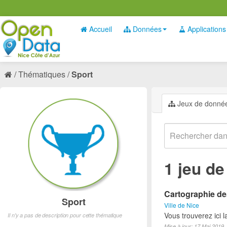
Accueil
Données
Applications
Thématiques
Sport
Jeux de donné
1 jeu d
Cartographie des
Sport
Ville de Nice
Vous trouverez ici l
Il n'y a pas de description pour cette thématique
Mise à jour: 17 Mai 2019