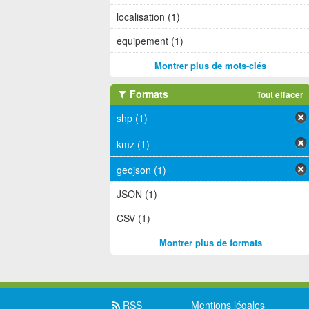
localisation (1)
equipement (1)
Montrer plus de mots-clés
Formats
Tout effacer
shp (1)
kmz (1)
geojson (1)
JSON (1)
CSV (1)
Montrer plus de formats
RSS
Mentions légales