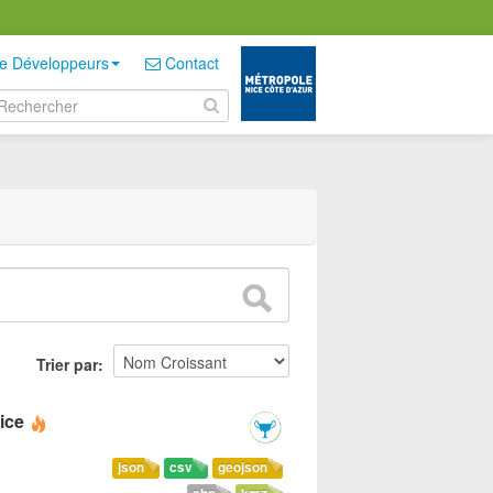
e Développeurs
Contact
Trier par
ice
json
csv
geojson