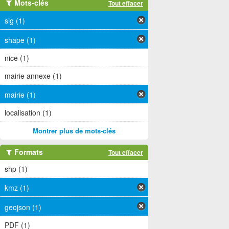
Mots-clés
Tout effacer
sig (1)
shape (1)
nice (1)
mairie annexe (1)
mairie (1)
localisation (1)
Montrer plus de mots-clés
Formats
Tout effacer
shp (1)
kmz (1)
geojson (1)
PDF (1)