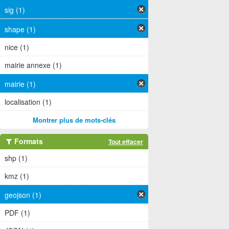
sig (1)
shape (1)
nice (1)
mairie annexe (1)
mairie (1)
localisation (1)
Montrer plus de mots-clés
Formats
Tout effacer
shp (1)
kmz (1)
geojson (1)
PDF (1)