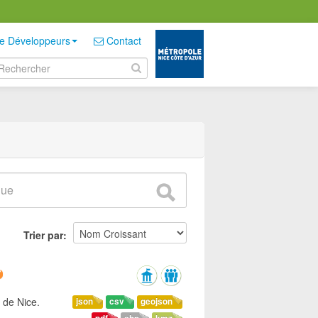
e Développeurs
Contact
Trier par
 de Nice.
json
csv
geojson