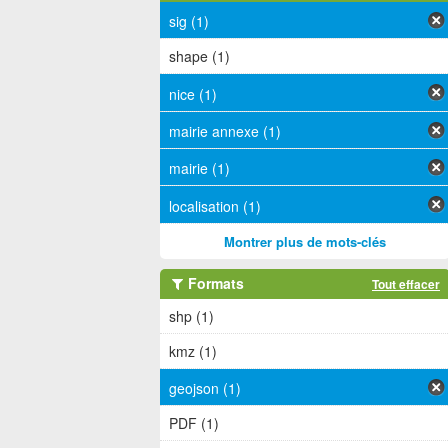
sig (1)
shape (1)
nice (1)
mairie annexe (1)
mairie (1)
localisation (1)
Montrer plus de mots-clés
Formats
Tout effacer
shp (1)
kmz (1)
geojson (1)
PDF (1)