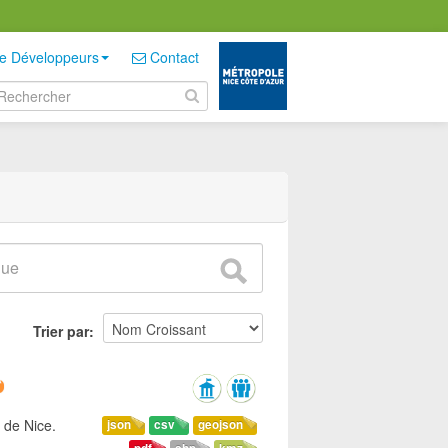
e Développeurs
Contact
Trier par
 de Nice.
json
csv
geojson