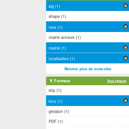
sig (1)
shape (1)
nice (1)
mairie annexe (1)
mairie (1)
localisation (1)
Montrer plus de mots-clés
Formats
Tout effacer
shp (1)
kmz (1)
geojson (1)
PDF (1)