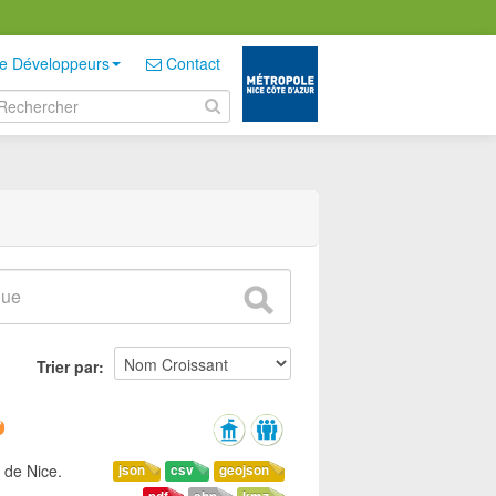
e Développeurs
Contact
Trier par
 de Nice.
json
csv
geojson