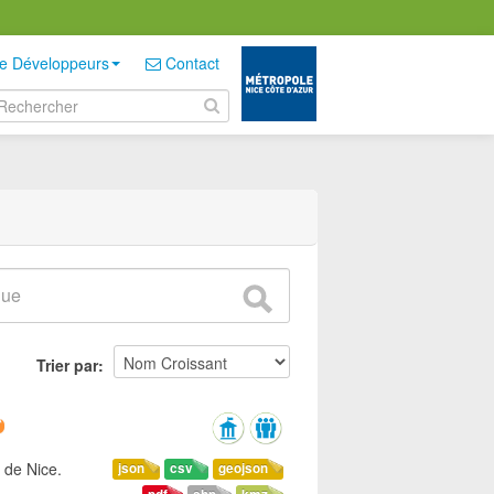
e Développeurs
Contact
Trier par
 de Nice.
json
csv
geojson