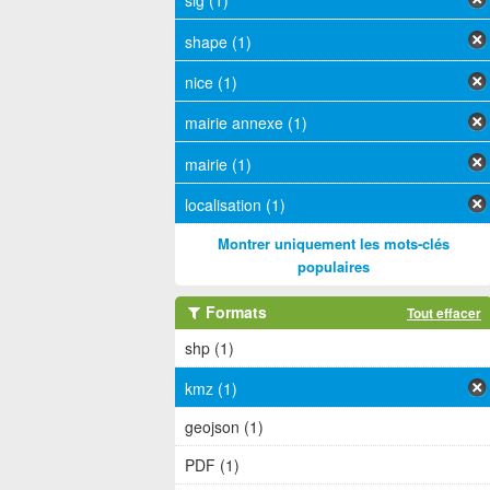
sig (1)
shape (1)
nice (1)
mairie annexe (1)
mairie (1)
localisation (1)
Montrer uniquement les mots-clés
populaires
Formats
Tout effacer
shp (1)
kmz (1)
geojson (1)
PDF (1)