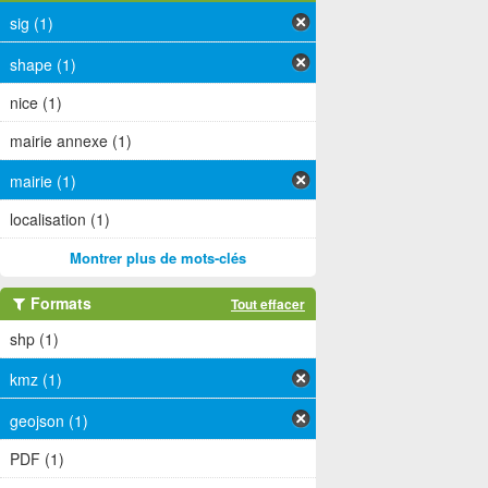
sig (1)
shape (1)
nice (1)
mairie annexe (1)
mairie (1)
localisation (1)
Montrer plus de mots-clés
Formats
Tout effacer
shp (1)
kmz (1)
geojson (1)
PDF (1)