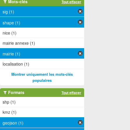
Mots-clés
Tout effacer
sig (1)
shape (1)
nice (1)
mairie annexe (1)
mairie (1)
localisation (1)
Montrer uniquement les mots-clés
populaires
Formats
Tout effacer
shp (1)
kmz (1)
geojson (1)