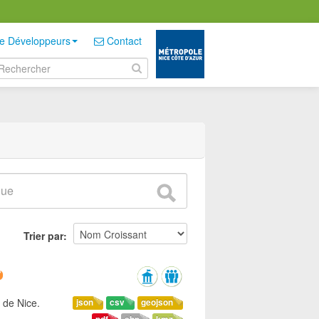
e Développeurs
Contact
Trier par
 de Nice.
json
csv
geojson