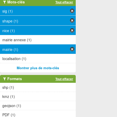
Mots-clés
Tout effacer
sig (1)
shape (1)
nice (1)
mairie annexe (1)
mairie (1)
localisation (1)
Montrer plus de mots-clés
Formats
Tout effacer
shp (1)
kmz (1)
geojson (1)
PDF (1)