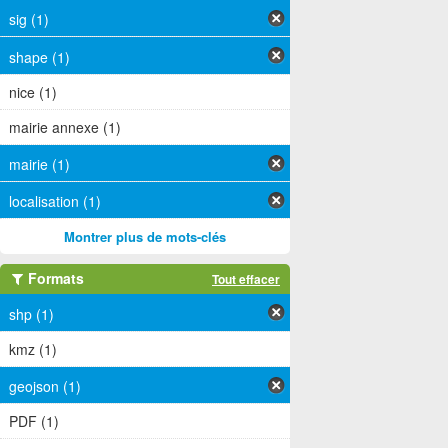
sig (1)
shape (1)
nice (1)
mairie annexe (1)
mairie (1)
localisation (1)
Montrer plus de mots-clés
Formats
Tout effacer
shp (1)
kmz (1)
geojson (1)
PDF (1)