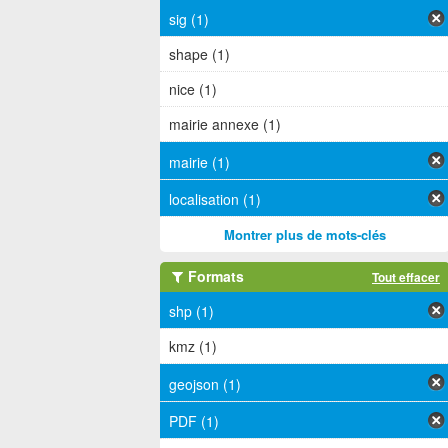
sig (1)
shape (1)
nice (1)
mairie annexe (1)
mairie (1)
localisation (1)
Montrer plus de mots-clés
Formats
Tout effacer
shp (1)
kmz (1)
geojson (1)
PDF (1)