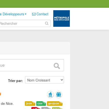
e Développeurs
Contact
Trier par
 de Nice.
json
csv
geojson