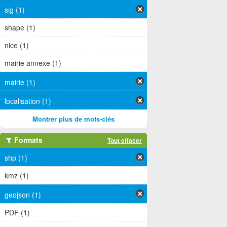
sig (1)
shape (1)
nice (1)
mairie annexe (1)
mairie (1)
localisation (1)
Montrer plus de mots-clés
Formats
Tout effacer
shp (1)
kmz (1)
geojson (1)
PDF (1)