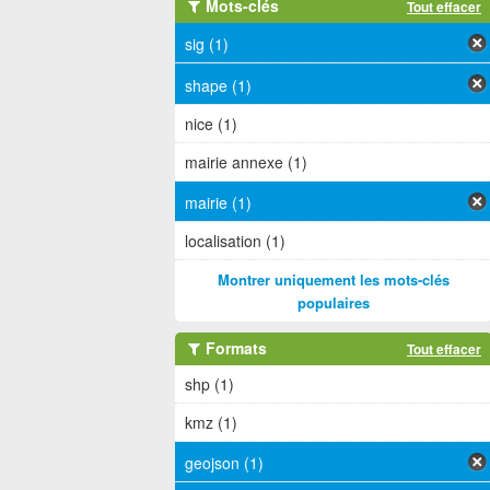
Mots-clés
Tout effacer
sig (1)
shape (1)
nice (1)
mairie annexe (1)
mairie (1)
localisation (1)
Montrer uniquement les mots-clés
populaires
Formats
Tout effacer
shp (1)
kmz (1)
geojson (1)