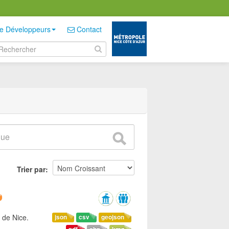
e Développeurs
Contact
Trier par
 de Nice.
json
csv
geojson