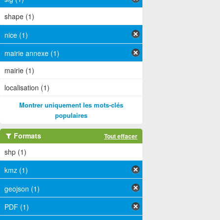
shape (1)
nice (1)
mairie annexe (1)
mairie (1)
localisation (1)
Montrer uniquement les mots-clés
populaires
Formats
Tout effacer
shp (1)
kmz (1)
geojson (1)
PDF (1)