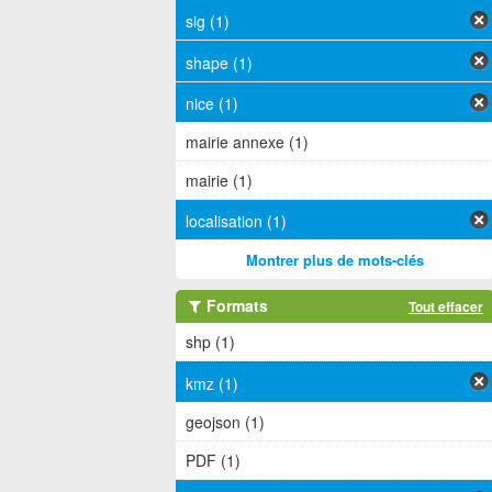
sig (1)
shape (1)
nice (1)
mairie annexe (1)
mairie (1)
localisation (1)
Montrer plus de mots-clés
Formats
Tout effacer
shp (1)
kmz (1)
geojson (1)
PDF (1)