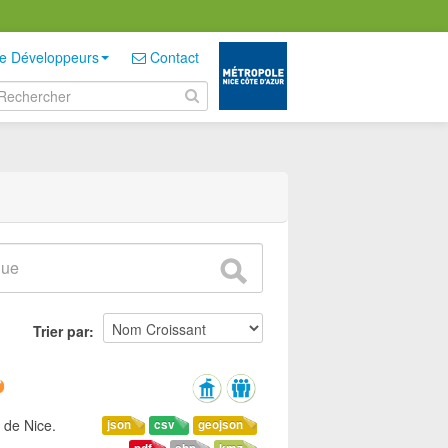
e Développeurs
Contact
Trier par
 de Nice.
json
csv
geojson