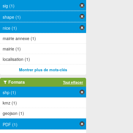
sig (1)
shape (1)
nice (1)
mairie annexe (1)
mairie (1)
localisation (1)
Montrer plus de mots-clés
Formats
Tout effacer
shp (1)
kmz (1)
geojson (1)
PDF (1)