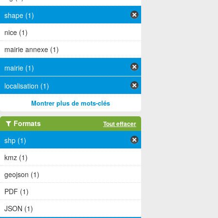
shape (1)
nice (1)
mairie annexe (1)
mairie (1)
localisation (1)
Montrer plus de mots-clés
Formats
Tout effacer
shp (1)
kmz (1)
geojson (1)
PDF (1)
JSON (1)