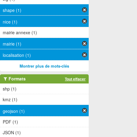
shape (1)
nice (1)
mairie annexe (1)
mairie (1)
localisation (1)
Montrer plus de mots-clés
Formats
Tout effacer
shp (1)
kmz (1)
geojson (1)
PDF (1)
JSON (1)