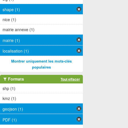
shape (1)
nice (1)
mairie annexe (1)
mairie (1)
localisation (1)
Montrer uniquement les mots-clés
populaires
Formats
Tout effacer
shp (1)
kmz (1)
geojson (1)
PDF (1)