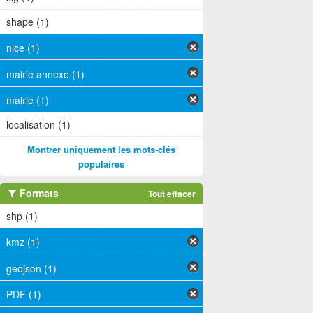
shape (1)
nice (1)
mairie annexe (1)
mairie (1)
localisation (1)
Montrer uniquement les mots-clés
populaires
Formats
Tout effacer
shp (1)
kmz (1)
geojson (1)
PDF (1)