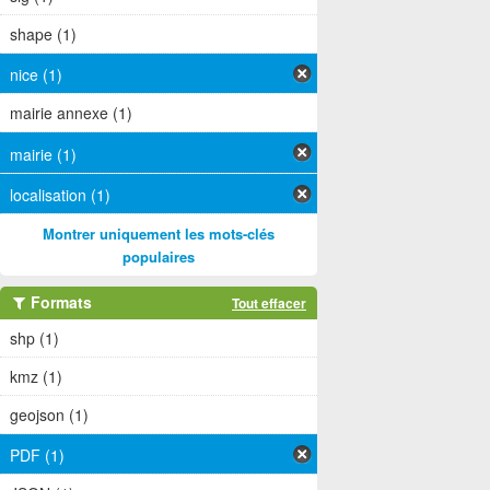
shape (1)
nice (1)
mairie annexe (1)
mairie (1)
localisation (1)
Montrer uniquement les mots-clés
populaires
Formats
Tout effacer
shp (1)
kmz (1)
geojson (1)
PDF (1)