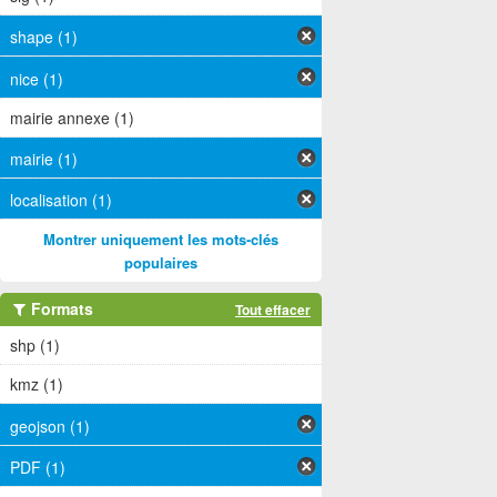
shape (1)
nice (1)
mairie annexe (1)
mairie (1)
localisation (1)
Montrer uniquement les mots-clés
populaires
Formats
Tout effacer
shp (1)
kmz (1)
geojson (1)
PDF (1)