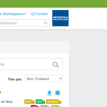
e Développeurs
Contact
Trier par
 de Nice.
json
csv
geojson