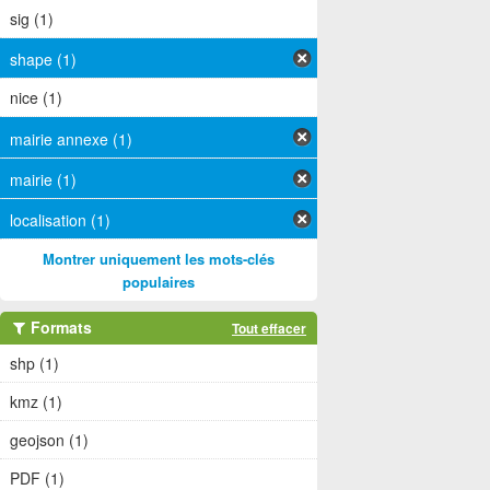
sig (1)
shape (1)
nice (1)
mairie annexe (1)
mairie (1)
localisation (1)
Montrer uniquement les mots-clés
populaires
Formats
Tout effacer
shp (1)
kmz (1)
geojson (1)
PDF (1)