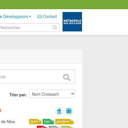
e Développeurs
Contact
Trier par
 de Nice.
json
csv
geojson