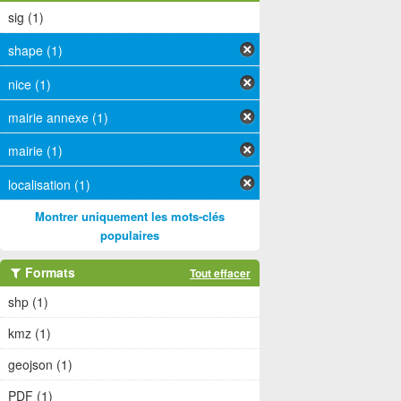
sig (1)
shape (1)
nice (1)
mairie annexe (1)
mairie (1)
localisation (1)
Montrer uniquement les mots-clés
populaires
Formats
Tout effacer
shp (1)
kmz (1)
geojson (1)
PDF (1)