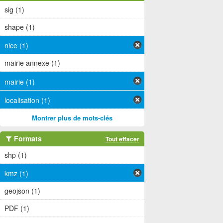
sig (1)
shape (1)
nice (1)
mairie annexe (1)
mairie (1)
localisation (1)
Montrer plus de mots-clés
Formats
Tout effacer
shp (1)
kmz (1)
geojson (1)
PDF (1)