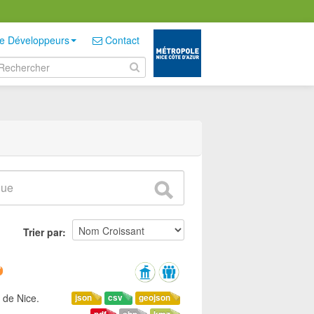
e Développeurs
Contact
Trier par
 de Nice.
json
csv
geojson