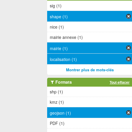
sig (1)
shape (1)
nice (1)
mairie annexe (1)
mairie (1)
localisation (1)
Montrer plus de mots-clés
Formats
Tout effacer
shp (1)
kmz (1)
geojson (1)
PDF (1)