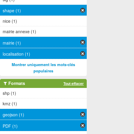
shape (1)
nice (1)
mairie annexe (1)
mairie (1)
localisation (1)
Montrer uniquement les mots-clés
populaires
Formats
Tout effacer
shp (1)
kmz (1)
geojson (1)
PDF (1)