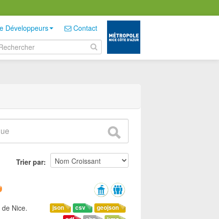
e Développeurs
Contact
Trier par
 de Nice.
json
csv
geojson