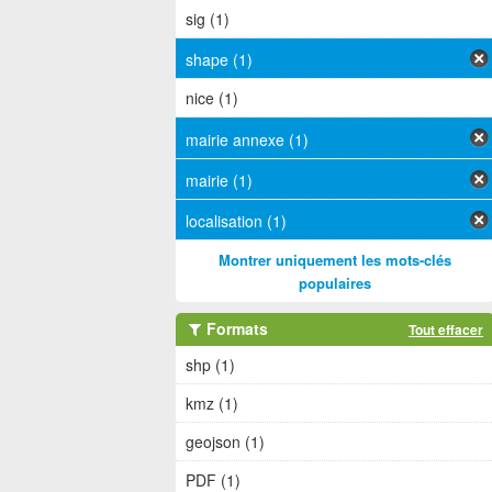
sig (1)
shape (1)
nice (1)
mairie annexe (1)
mairie (1)
localisation (1)
Montrer uniquement les mots-clés
populaires
Formats
Tout effacer
shp (1)
kmz (1)
geojson (1)
PDF (1)