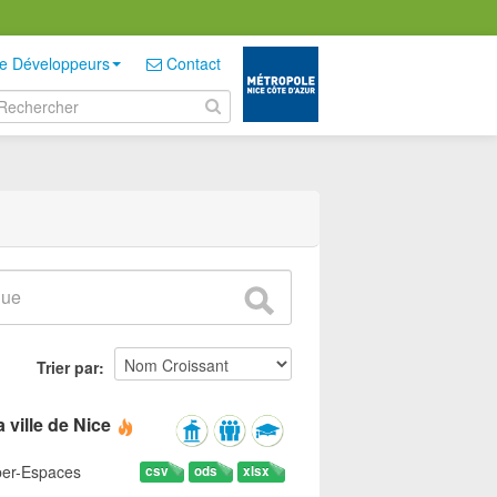
e Développeurs
Contact
Trier par
 ville de Nice
yber-Espaces
csv
ods
xlsx