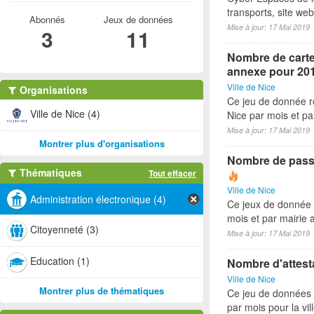
transports, site we
Abonnés
Jeux de données
Mise à jour: 17 Mai 2019
3
11
Nombre de cartes
annexe pour 20
Ville de Nice
Organisations
Ce jeu de donnée re
Ville de Nice (4)
Nice par mois et p
Mise à jour: 17 Mai 2019
Montrer plus d'organisations
Nombre de passe
Thématiques
Tout effacer
Ville de Nice
Administration électronique (4)
Ce jeux de donnée 
mois et par mairie
Citoyenneté (3)
Mise à jour: 17 Mai 2019
Education (1)
Nombre d'attesta
Ville de Nice
Montrer plus de thématiques
Ce jeu de données r
par mois pour la vi