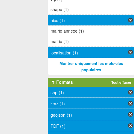
shape (1)
nice (1)
mairie annexe (1)
mairie (1)
localisation (1)
Montrer uniquement les mots-clés
populaires
Formats
Tout effacer
shp (1)
kmz (1)
geojson (1)
PDF (1)