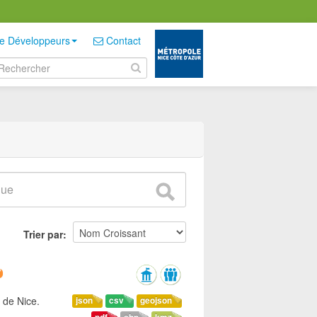
e Développeurs
Contact
Trier par
 de Nice.
json
csv
geojson