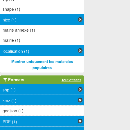
shape (1)
nice (1)
mairie annexe (1)
mairie (1)
localisation (1)
Montrer uniquement les mots-clés
populaires
Formats
Tout effacer
shp (1)
kmz (1)
geojson (1)
PDF (1)