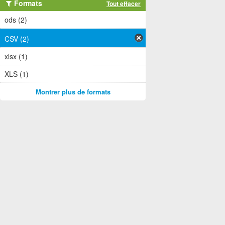
Formats
Tout effacer
ods (2)
CSV (2)
xlsx (1)
XLS (1)
Montrer plus de formats