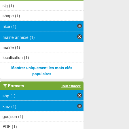
sig (1)
shape (1)
nice (1)
mairie annexe (1)
mairie (1)
localisation (1)
Montrer uniquement les mots-clés
populaires
Formats
Tout effacer
shp (1)
kmz (1)
geojson (1)
PDF (1)