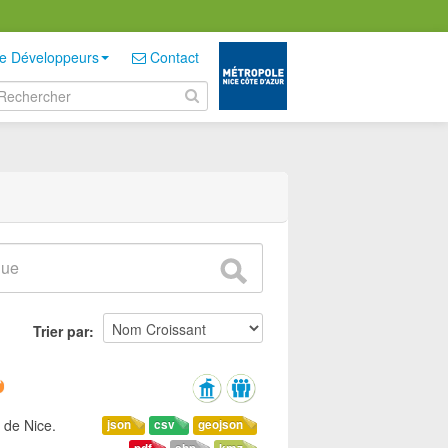
e Développeurs
Contact
Trier par
 de Nice.
json
csv
geojson