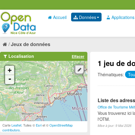
Accueil
Données
Applications
Jeux de données
Localisation
Effacer
1 jeu de d
+
Thématiques:
To
-
Liste des adress
Office de Tourisme Mét
Vous trouverez ici 
l'OTM.
Carte
Leaflet
. Tuiles ©
Esri
et ©
OpenStreetMap
Mise à jour: 9 Mai 2026
contributors
.