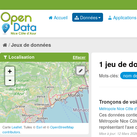
Accueil
Données
Applications
Jeux de données
Localisation
Effacer
1 jeu de d
+
Mots-clés:
nom de
-
Tronçons de voi
Métropole Nice Côte d
Ces données contie
Métropole Nice Côte
représentant l'axe c
Carte
Leaflet
. Tuiles ©
Esri
et ©
OpenStreetMap
contributors
.
Mise à jour: 12 Mars 202