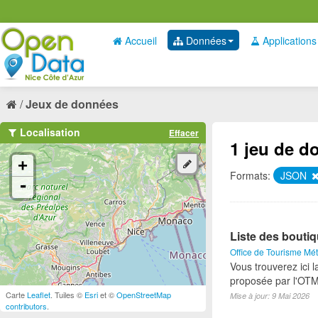
Accueil
Données
Applications
Jeux de données
Localisation
Effacer
1 jeu de d
+
Formats:
JSON
-
Liste des bouti
Office de Tourisme Mét
Vous trouverez ici l
proposée par l'OTM
Carte
Leaflet
. Tuiles ©
Esri
et ©
OpenStreetMap
Mise à jour: 9 Mai 2026
contributors
.