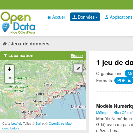
Accueil
Données
Applications
Jeux de données
Localisation
Effacer
1 jeu de d
+
Organisations:
Mé
-
Formats:
PDF
Modèle Numériqu
Métropole Nice Côte d
Modèle Numérique de
Carte
Leaflet
. Tuiles ©
Esri
et ©
OpenStreetMap
Grid) avec un pas d
contributors
.
d'Azur. Les...