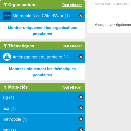
Organisations
Mise à jour: 17 Mai 2019
Tout effacer
Métropole Nice Côte d'Azur (1)
Vous pouvez également
Montrer uniquement les organisations
populaires
Thématiques
Tout effacer
Aménagement du territoire (1)
Montrer uniquement les thématiques
populaires
Mots-clés
Tout effacer
sig (1)
nca (1)
métropole (1)
mnt (1)