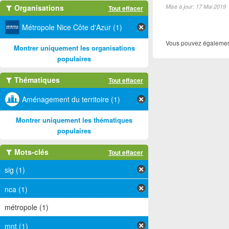
Organisations
Mise à jour: 17 Mai 2019
Tout effacer
Métropole Nice Côte d'Azur (1)
Vous pouvez également
Montrer uniquement les organisations
populaires
Thématiques
Tout effacer
Aménagement du territoire (1)
Montrer uniquement les thématiques
populaires
Mots-clés
Tout effacer
sig (1)
nca (1)
métropole (1)
mnt (1)