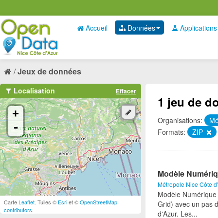
Accueil
Données
Applications
Jeux de données
Localisation
Effacer
1 jeu de d
+
Organisations:
Mé
-
Formats:
ZIP
Modèle Numériqu
Métropole Nice Côte d
Modèle Numérique de
Carte
Leaflet
. Tuiles ©
Esri
et ©
OpenStreetMap
Grid) avec un pas d
contributors
.
d'Azur. Les...