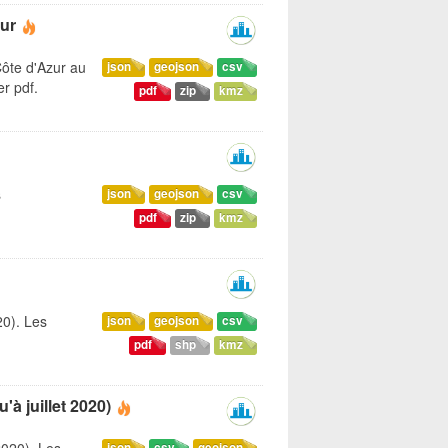
ur
ôte d'Azur au
json
geojson
csv
r pdf.
pdf
zip
kmz
s
json
geojson
csv
pdf
zip
kmz
020). Les
json
geojson
csv
pdf
shp
kmz
'à juillet 2020)
json
csv
geojson