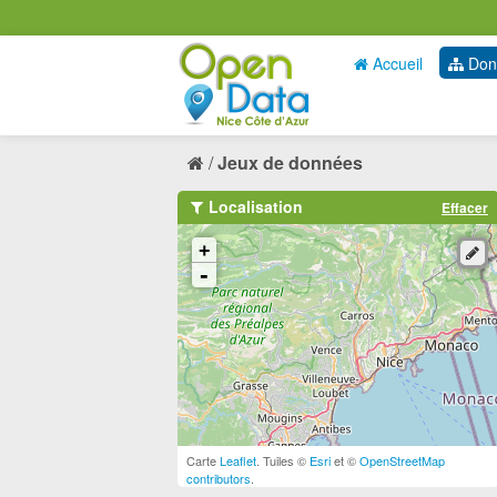
Accueil
Don
Jeux de données
Localisation
Effacer
+
-
Carte
Leaflet
. Tuiles ©
Esri
et ©
OpenStreetMap
contributors
.