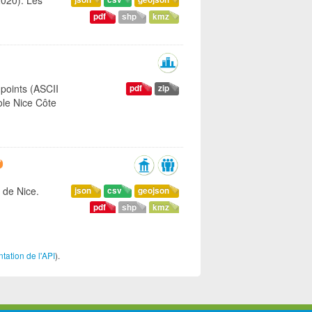
 2020). Les
pdf
shp
kmz
points (ASCII
pdf
zip
ole Nice Côte
 de Nice.
json
csv
geojson
pdf
shp
kmz
ation de l'API
).