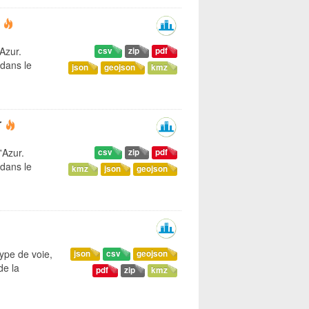
'Azur.
csv
zip
pdf
dans le
json
geojson
kmz
r
'Azur.
csv
zip
pdf
dans le
kmz
json
geojson
ype de voie,
json
csv
geojson
de la
pdf
zip
kmz