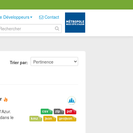
e Développeurs
Contact
Trier par
r
'Azur.
csv
zip
pdf
dans le
kmz
json
geojson